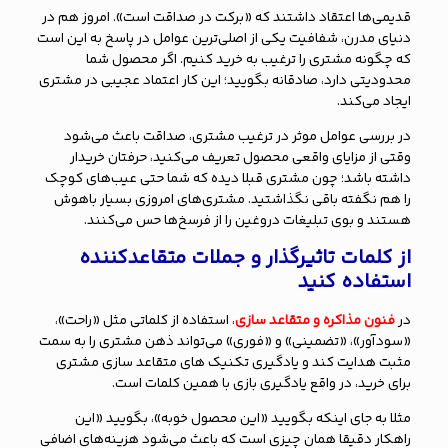
قدیمی‌ها اعتقاد داشتند که «برکت در صداقت است». امروز هم در
دنیای مدرن، شفافیت یکی از اصلی‌ترین عوامل در پاسخ به این است
که چگونه مشتری را ترغیب به خرید کنیم. اگر محصول شما
محدودیتی دارد، صادقانه بگویید؛ این کار اعتماد عجیبی در مشتری
ایجاد می‌کند.
در بررسی عوامل موثر در ترغیب مشتری، صداقت باعث می‌شود
وقتی از مزایای واقعی محصول تعریف می‌کنید، حرفتان خریدار
داشته باشد؛ چون مشتری قبلا دیده که شما حتی عیب‌های کوچک
را هم نگفته باقی نگذاشتید. مشتری‌های امروزی بسیار باهوش
هستند و بوی تبلیغات دروغین را از فرسخ‌ها حس می‌کنند.
از کلمات تاثیرگذار و جملات متقاعدکننده
استفاده کنید
در
فنون مذاکره و متقاعد سازی
، استفاده از کلماتی مثل «راحت»،
«سودآور»، «تضمینی» و «فوری» می‌تواند ذهن مشتری را به سمت
مثبت هدایت کند و یادگیری تکنیک های متقاعد سازی مشتری
برای خرید، در واقع یادگیری بازی با همین کلمات است.
مثلا به جای اینکه بگویید «این محصول خوبه»، بگویید «این
راهکار دقیقا همان چیزی است که باعث می‌شود هزینه‌های اضافی